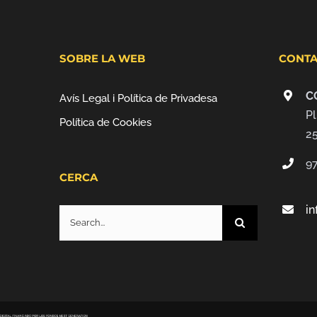
SOBRE LA WEB
CONTA
C
Avís Legal i Política de Privadesa
Pl
Política de Cookies
2
9
CERCA
i
Search
for: