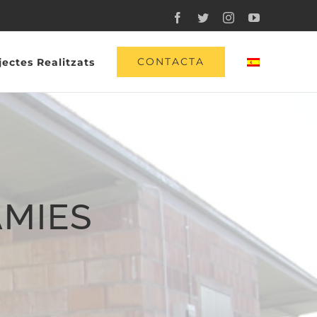
Facebook
Twitter
Instagram
YouTube
CONTACTA
jectes Realitzats
ÀMIES