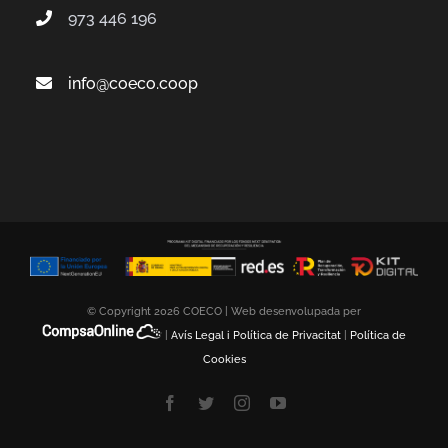
973 446 196
info@coeco.coop
© Copyright
2026 COECO | Web desenvolupada per
|
Avís Legal i Política de Privacitat
|
Política de
Cookies
Facebook
Twitter
Instagram
YouTube