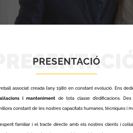
PRESENTACI
PRESENTACIÓ
reball associat creada l’any 1980 en constant evolució. Ens d
stal·lacions i manteniment
de tota classe d’edificacions. De
illora constant de les nostres capacitats humanes, tècniques i ma
esperit familiar i el tracte directe amb els nostres clients i col·