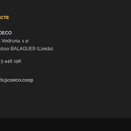
CTE
OECO
. Vedruna, 1 1r
5600 BALAGUER (Lleida)
73 446 196
nfo@coeco.coop