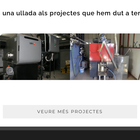
 una ullada als projectes que hem dut a t
IMPREMTA SALADRIGUES – CALDERA BIOMASSA
VEURE MÉS PROJECTES