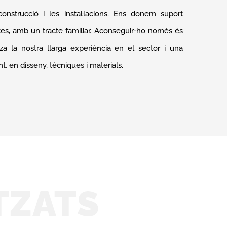
trucció i les instal·lacions. Ens donem suport
ctes, amb un tracte familiar. Aconseguir-ho només és
itza la nostra llarga experiència en el sector i una
t, en disseny, tècniques i materials.
TZATS