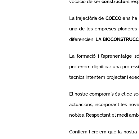
vocació de ser
constructors
resp
La trajectòria de
COECO
ens ha p
una de les empreses pioneres en
diferencien:
LA BIOCONSTRUCCIÓ,
La formació i l’aprenentatge són
pretenem dignificar una professi
tècnics intentem projectar i ex
El nostre compromís és el de seg
actuacions, incorporant les noves
nobles. Respectant el medi ambien
Confiem i creiem que la nostra 