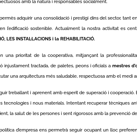
ectuosos amb la natura i responsables socialment.
ermès adquirir una consolidació i prestigi dins del sector, tant e
 l’edificació sostenible. Actualment la nostra activitat es ce
 LES INSTAL·LACIONS i la REHABILITACIÓ.
 una prioritat de la cooperativa, mitjançant la professionalitat
ó injustament tractada, de paletes, peons i oficials a
mestres d’
ecutar una arquitectura més saludable, respectuosa amb el medi a
uir treballant i aprenent amb esperit de superació i cooperació. B
 tecnologies i nous materials. Intentant recuperar tècniques anti
t, la salut de les persones i sent rigorosos amb la prevenció de 
política d’empresa ens permetrà seguir ocupant un lloc preferent