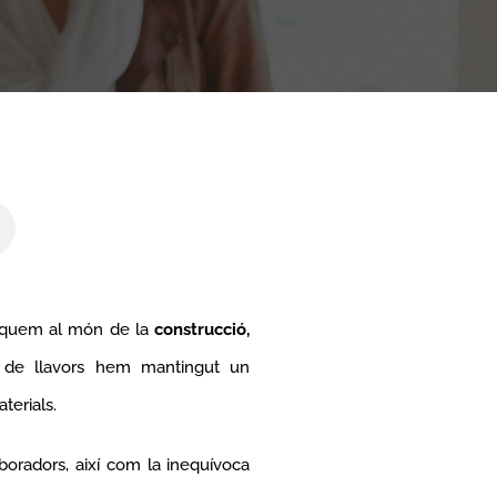
Ó
ediquem al món de la
construcció,
s de llavors hem mantingut un
terials.
laboradors, així com la inequívoca