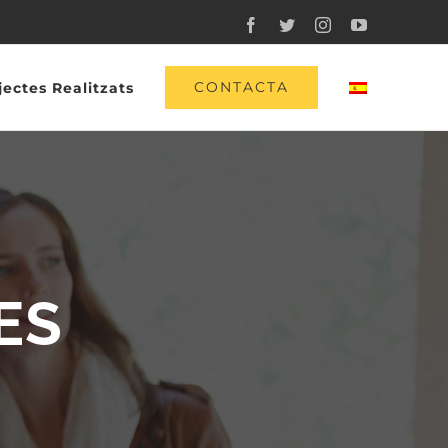
Facebook
Twitter
Instagram
YouTube
CONTACTA
jectes Realitzats
ES