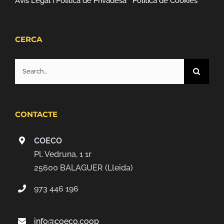
Avís Legal i Política de Privadesa
Política de Cookies
CERCA
Search
for:
CONTACTE
COECO
Pl. Vedruna, 1 1r
25600 BALAGUER (Lleida)
973 446 196
info@coeco.coop