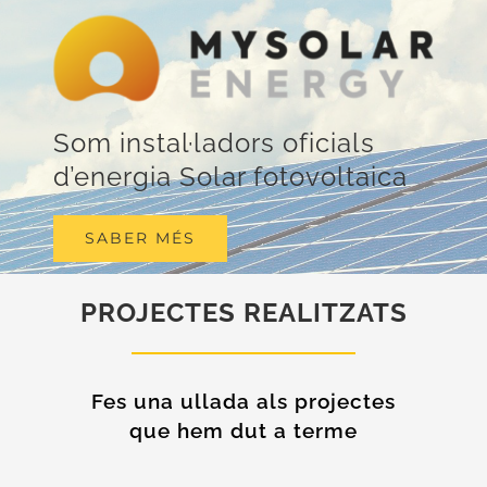
Som instal·ladors oficials
d’energia Solar fotovoltaica
SABER MÉS
PROJECTES REALITZATS
Fes una ullada als projectes
que hem dut a terme