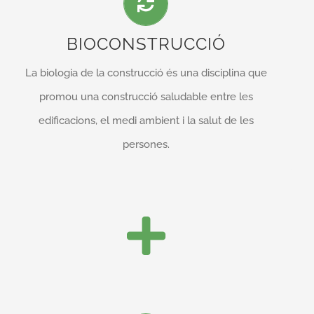
Som conscients de la repercussió que la construcció
BIOCONSTRUCCIÓ
té sobre el medi ambient, per això, vam optar per
La biologia de la construcció és una disciplina que
aquesta disciplina tant en l’àmbit dels sistemes
promou una construcció saludable entre les
constructius com en el camp de les instal·lacions.
edificacions, el medi ambient i la salut de les
persones.