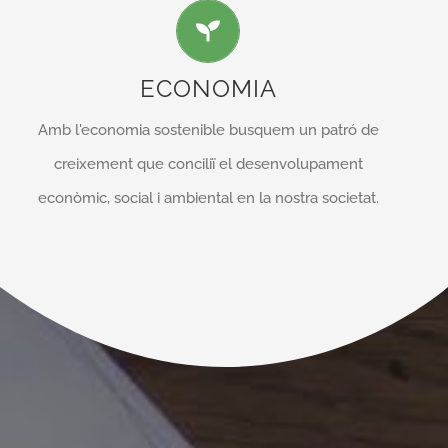
Intentem fomentar un consum responsable amb
l’objectiu d’aconseguir un desenvolupament de
qualitat per les generacions futures, sense
ECONOMIA
comprometre la salut del planeta. Les energies
Amb l'economia sostenible busquem un patró de
renovables i la bioconstrucció són alguns exemples
creixement que conciliï el desenvolupament
de la forma de produir que pretenem.
econòmic, social i ambiental en la nostra societat.