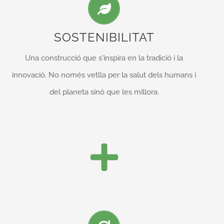
Una construcció sostenible ideal és necessàriament
una construcció racional. No cal portar els materials
SOSTENIBILITAT
de lluny per la seva construcció, ja que moltes
Una construcció que s'inspira en la tradició i la
vegades els tenim a la vora. No cal obtenir l’energia
innovació. No només vetlla per la salut dels humans i
de lluny, ja que també els tenim a l’abast.
del planeta sinó que les millora.