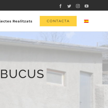
Facebook
Twitter
Instagram
YouTube
CONTACTA
jectes Realitzats
MBUCUS