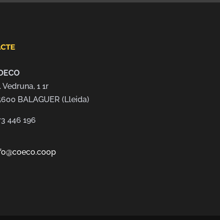
CTE
OECO
. Vedruna, 1 1r
5600 BALAGUER (Lleida)
73 446 196
nfo@coeco.coop