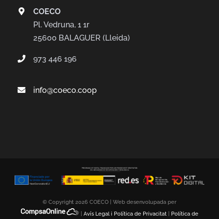
COECO
Pl. Vedruna, 1 1r
25600 BALAGUER (Lleida)
973 446 196
info@coeco.coop
© Copyright
2026 COECO | Web desenvolupada per
|
Avís Legal i Política de Privacitat
|
Política de