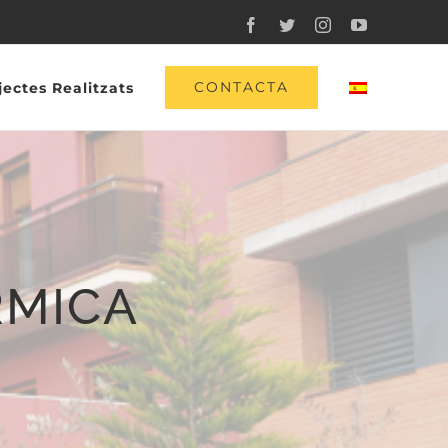
Facebook
Twitter
Instagram
YouTube
CONTACTA
jectes Realitzats
RMICA