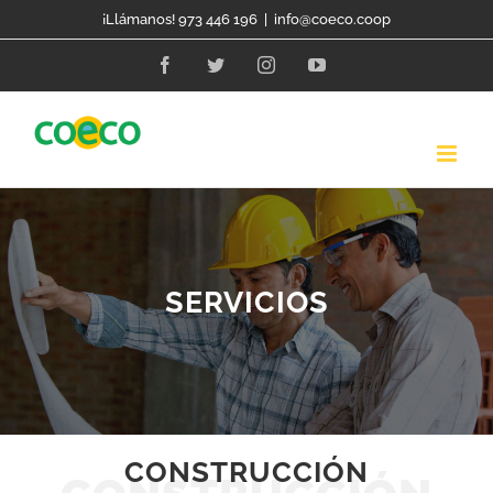
Skip
¡Llámanos! 973 446 196
|
info@coeco.coop
to
Facebook
Twitter
Instagram
YouTube
content
SERVICIOS
CONSTRUCCIÓN