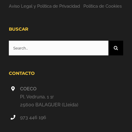
BUSCAR
Search
for:
CONTACTO
COECO
Pl. Vedruna, 1 1r
25600 BALAGUER (Lleida)
973 446 196
info@coeco.coop