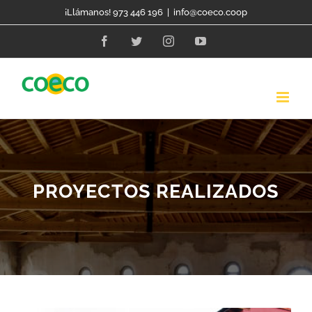
Skip
¡Llámanos! 973 446 196
|
info@coeco.coop
to
Facebook
Twitter
Instagram
YouTube
content
PROYECTOS REALIZADOS
Construcción