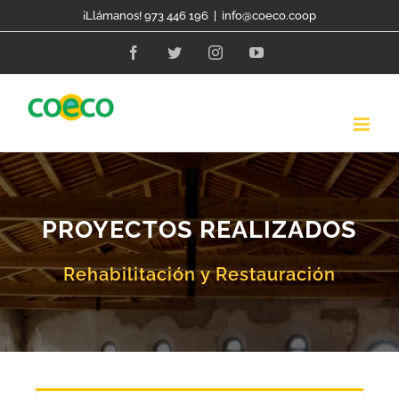
Skip
¡Llámanos! 973 446 196
|
info@coeco.coop
to
Facebook
Twitter
Instagram
YouTube
content
PROYECTOS REALIZADOS
Rehabilitación y Restauración