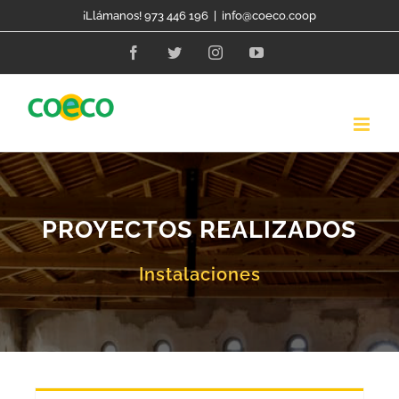
Skip
¡Llámanos! 973 446 196
|
info@coeco.coop
to
Facebook
Twitter
Instagram
YouTube
content
PROYECTOS REALIZADOS
Instalaciones