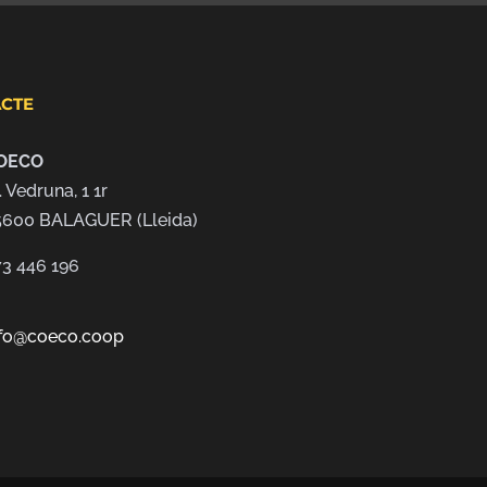
CTE
OECO
. Vedruna, 1 1r
5600 BALAGUER (Lleida)
73 446 196
nfo@coeco.coop