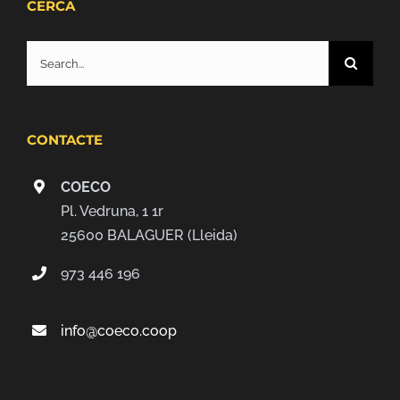
CERCA
Search
for:
CONTACTE
COECO
Pl. Vedruna, 1 1r
25600 BALAGUER (Lleida)
973 446 196
info@coeco.coop