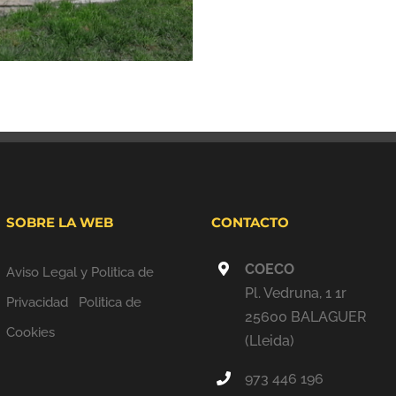
SOBRE LA WEB
CONTACTO
COECO
Aviso Legal y Politica de
Pl. Vedruna, 1 1r
Privacidad
Politica de
25600 BALAGUER
Cookies
(Lleida)
973 446 196