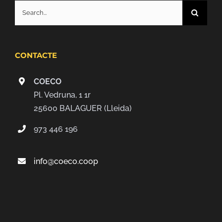
Search
for:
CONTACTE
COECO
Pl. Vedruna, 1 1r
25600 BALAGUER (Lleida)
973 446 196
info@coeco.coop